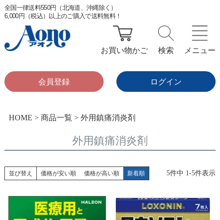
全国一律送料550円（北海道、沖縄除く）
6,000円（税込）以上のご購入で送料無料！
お買い物かご
検索
メニュー
会員登録
ログイン
HOME
商品一覧
外用鎮痛消炎剤
外用鎮痛消炎剤
5
件中
1
-
5
件表示
並び替え
価格が安い順
価格が高い順
新着順