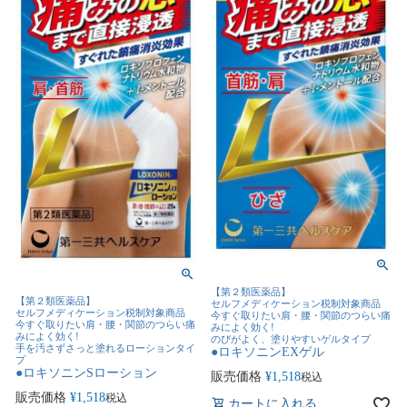
【第２類医薬品】
【第２類医薬品】
セルフメディケーション税制対象商品
セルフメディケーション税制対象商品
今すぐ取りたい肩・腰・関節のつらい痛
今すぐ取りたい肩・腰・関節のつらい痛
みによく効く!
みによく効く!
のびがよく、塗りやすいゲルタイプ
手を汚さずさっと塗れるローションタイ
●ロキソニンEXゲル
プ
●ロキソニンSローション
販売価格
¥
1,518
税込
販売価格
¥
1,518
税込
カートに入れる