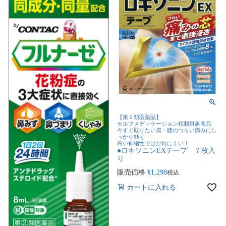
【第２類医薬品】
セルフメディケーション税制対象商品
今すぐ取りたい肩・腰のつらい痛みにし
っかり効く
高い伸縮性ではがれにくい！
●ロキソニンEXテープ ７枚入
り
販売価格
¥
1,298
税込
カートに入れる