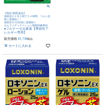
【指定2類医薬品】
花粉症の１日２回で２４時間、つらい症
状に直接効く！
花粉症の3大症状に直接効く
セルフメディケーション税制対象商品
●フルナーゼ点鼻薬【季節性ア
レルギー専用】
販売価格
¥
1,738
税込
カートに入れる