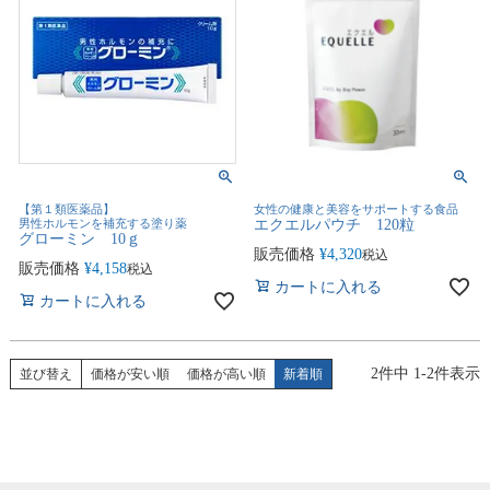
【第１類医薬品】
女性の健康と美容をサポートする食品
男性ホルモンを補充する塗り薬
エクエルパウチ 120粒
グローミン 10ｇ
販売価格
¥
4,320
税込
販売価格
¥
4,158
税込
カートに入れる
カートに入れる
2
件中
1
-
2
件表示
並び替え
価格が安い順
価格が高い順
新着順