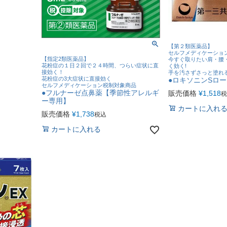
【第２類医薬品】
セルフメディケーショ
【指定2類医薬品】
今すぐ取りたい肩・腰
花粉症の１日２回で２４時間、つらい症状に直
く効く!
接効く！
手を汚さずさっと塗れ
花粉症の3大症状に直接効く
●ロキソニンSロ
セルフメディケーション税制対象商品
●フルナーゼ点鼻薬【季節性アレルギ
販売価格
¥
1,518
税
ー専用】
カートに入れ
販売価格
¥
1,738
税込
カートに入れる