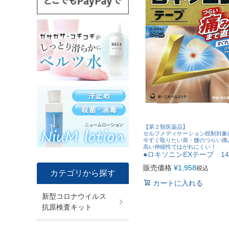
【第２類医薬品】
セルフメディケーション税制対象
今すぐ取りたい肩・腰のつらい痛
高い伸縮性ではがれにくい！
●ロキソニンEXテープ 1
販売価格
¥
1,958
税込
カテゴリから探す
カートに入れる
新型コロナウイルス
抗原検査キット