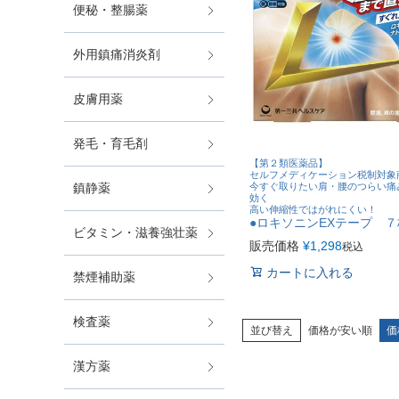
便秘・整腸薬
外用鎮痛消炎剤
皮膚用薬
発毛・育毛剤
【第２類医薬品】
セルフメディケーション税制対象
今すぐ取りたい肩・腰のつらい痛
鎮静薬
効く
高い伸縮性ではがれにくい！
●ロキソニンEXテープ 
ビタミン・滋養強壮薬
販売価格
¥
1,298
税込
カートに入れる
禁煙補助薬
検査薬
並び替え
価格が安い順
価
漢方薬