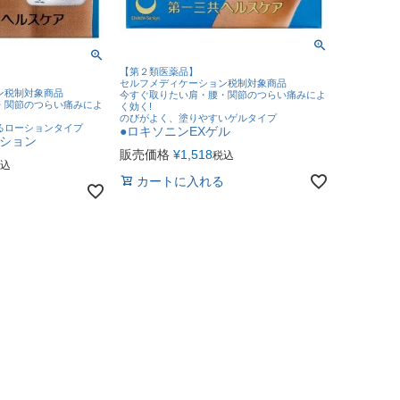
【第２類医薬品】
セルフメディケーション税制対象商品
ン税制対象商品
今すぐ取りたい肩・腰・関節のつらい痛みによ
・関節のつらい痛みによ
く効く!
のびがよく、塗りやすいゲルタイプ
るローションタイプ
●ロキソニンEXゲル
ーション
販売価格
¥
1,518
税込
込
カートに入れる
る