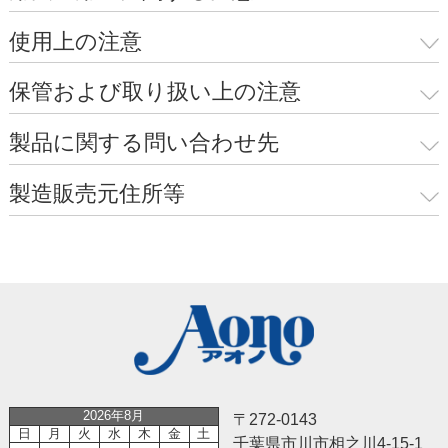
使用上の注意
保管および取り扱い上の注意
製品に関する問い合わせ先
製造販売元住所等
2026年8月
〒272-0143
日
月
火
水
木
金
土
千葉県市川市相之川4-15-1